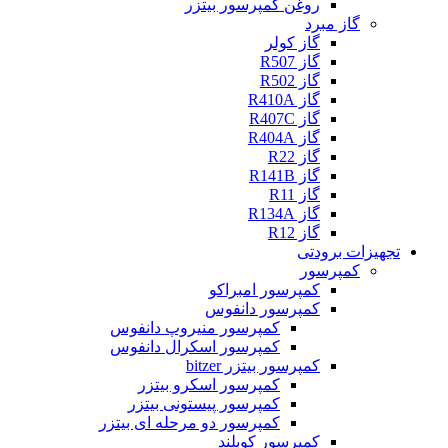
روغن کمپرسور بیتزر
گاز مبرد
گاز کولر
گاز R507
گاز R502
گاز R410A
گاز R407C
گاز R404A
گاز R22
گاز R141B
گاز R11
گاز R134A
گاز R12
تجهیزات برودتی
کمپرسور
کمپرسور امبراکو
کمپرسور دانفوس
کمپرسور منیروپ دانفوس
کمپرسور اسکرال دانفوس
کمپرسور بیتزر bitzer
کمپرسور اسکرو بیتزر
کمپرسور پیستونی بیتزر
کمپرسور دو مرحله ای بیتزر
کمپرسور کوپلند