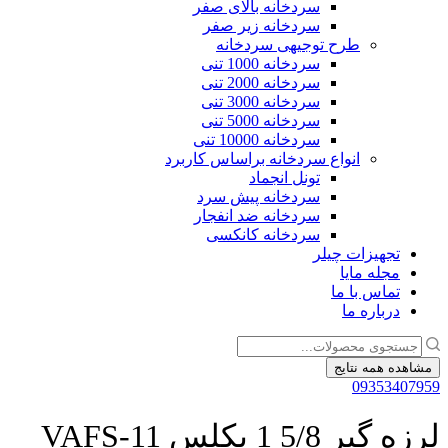
سردخانه بالای صفر
سردخانه زیر صفر
طرح توجیهی سردخانه
سردخانه 1000 تنی
سردخانه 2000 تنی
سردخانه 3000 تنی
سردخانه 5000 تنی
سردخانه 10000 تنی
انواع سردخانه براساس کاربرد
تونل انجماد
سردخانه پیش سرد
سردخانه ضد انفجار
سردخانه کانکسی
تجهیزات چیلر
مجله مایا
تماس با ما
درباره ما
جستجو
...
مشاهده همه نتایج
09353407959
لرزه گیر 5/8 1 پکلس VAFS-11