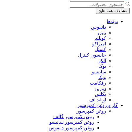
جستجو
...
مشاهده همه نتایج
برندها
دانفوس
بیتزر
کوپلند
امبراکو
کستل
جانسون کنترل
آلکو
بوک
سانیسو
ویکا
رفکامپ
دورین
پکلس
او اند اف
گاز و روغن کمپرسور
روغن کمپرسور
روغن کمپرسور گالف
روغن کمپرسور سانیسو
روغن کمپرسور دانفوس