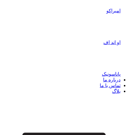
امبراکو
او اند اف
پاناسونیک
درباره ما
تماس با ما
بلاگ