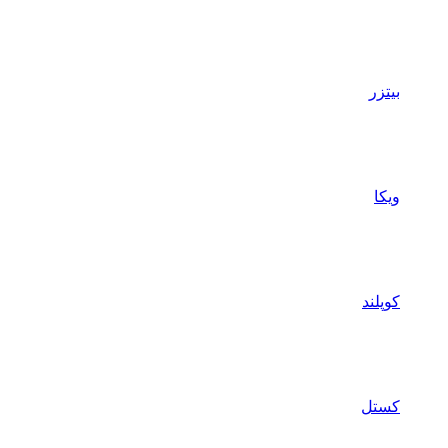
بیتزر
ویکا
کوپلند
کستل