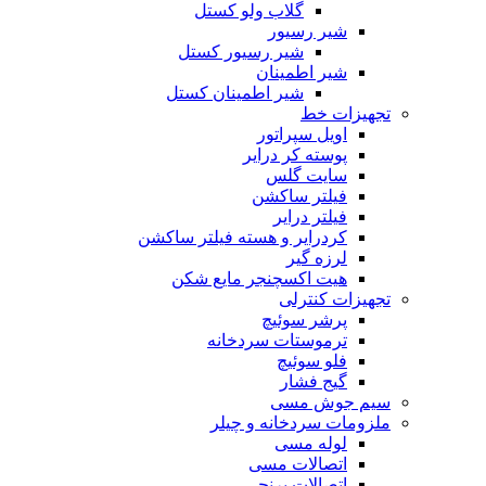
گلاب ولو کستل
شیر رسیور
شیر رسیور کستل
شیر اطمینان
شیر اطمینان کستل
تجهیزات خط
اویل سپراتور
پوسته کر درایر
سایت گلس
فیلتر ساکشن
فیلتر درایر
کردرایر و هسته فیلتر ساکشن
لرزه گیر
هیت اکسچنجر مایع شکن
تجهیزات کنترلی
پرشر سوئیچ
ترموستات سردخانه
فلو سوئیچ
گیج فشار
سیم جوش مسی
ملزومات سردخانه و چیلر
لوله مسی
اتصالات مسی
اتصالات برنجی