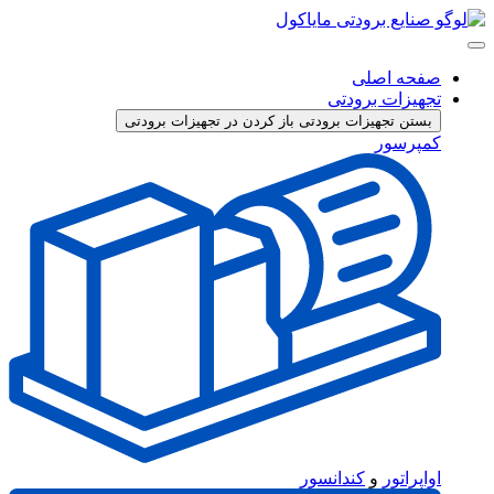
پرش
به
محتوا
صفحه اصلی
تجهیزات برودتی
بستن تجهیزات برودتی
باز کردن در تجهیزات برودتی
کمپرسور
اواپراتور
و
کندانسور