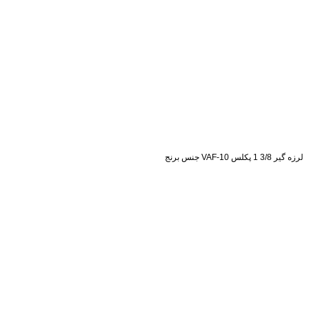
لرزه گیر 3/8 1 پکلس VAF-10 جنس برنج
استعلام قیمت