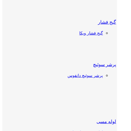
گیج فشار
شیر دستی
گیج فشار ویکا
شیر دستی دانفوس
شیر دستی کستل
پرشر سوئیچ
پرشر سوئیچ دانفوس
چک ولو
چک ولو دانفوس
چک ولو کستل
ترموستات سردخانه
لوله مسی
شیر توپی (بال ولو)