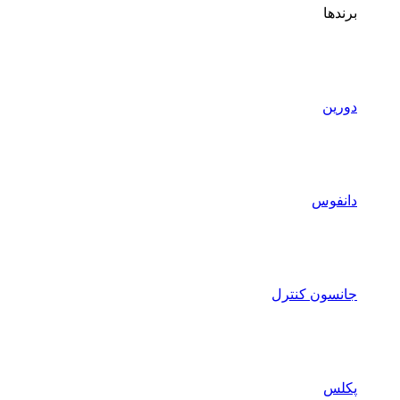
برندها
دورین
دانفوس
جانسون کنترل
پکلس