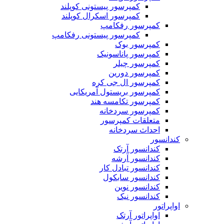
کمپرسور پیستونی کوپلند
کمپرسور اسکرال کوپلند
کمپرسور رفکامپ
کمپرسور پیستونی رفکامپ
کمپرسور بوک
کمپرسور پاناسونیک
کمپرسور چیلر
کمپرسور دورین
کمپرسور ال جی کره
کمپرسور بریستول آمریکایی
کمپرسور تکامسه هند
‌کمپرسور سردخانه
متعلقات کمپرسور
احداث سردخانه
کندانسور
کندانسور آرتک
کندانسور آرشه
کندانسور تبادل کار
کندانسور سابکول
کندانسور نوین
کندانسور نیک
اواپراتور
اواپراتور آرتک