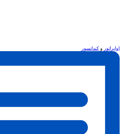
اواپراتور
و
کندانسور