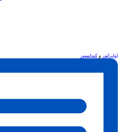
اواپراتور
و
کندانسور