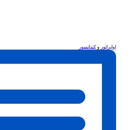
اواپراتور
و
کندانسور