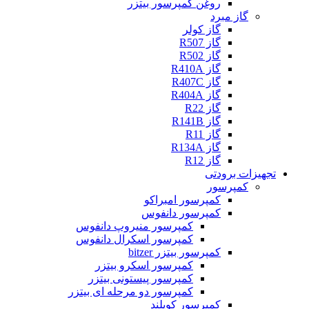
روغن کمپرسور بیتزر
گاز مبرد
گاز کولر
گاز R507
گاز R502
گاز R410A
گاز R407C
گاز R404A
گاز R22
گاز R141B
گاز R11
گاز R134A
گاز R12
تجهیزات برودتی
کمپرسور
کمپرسور امبراکو
کمپرسور دانفوس
کمپرسور منیروپ دانفوس
کمپرسور اسکرال دانفوس
کمپرسور بیتزر bitzer
کمپرسور اسکرو بیتزر
کمپرسور پیستونی بیتزر
کمپرسور دو مرحله ای بیتزر
کمپرسور کوپلند