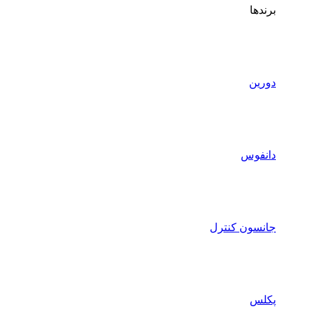
برندها
دورین
دانفوس
جانسون کنترل
پکلس