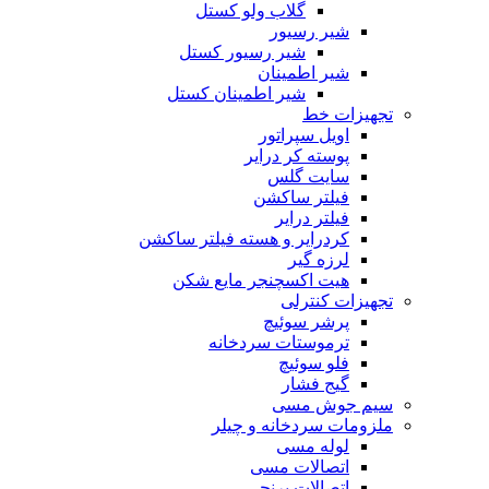
گلاب ولو کستل
شیر رسیور
شیر رسیور کستل
شیر اطمینان
شیر اطمینان کستل
تجهیزات خط
اویل سپراتور
پوسته کر درایر
سایت گلس
فیلتر ساکشن
فیلتر درایر
کردرایر و هسته فیلتر ساکشن
لرزه گیر
هیت اکسچنجر مایع شکن
تجهیزات کنترلی
پرشر سوئیچ
ترموستات سردخانه
فلو سوئیچ
گیج فشار
سیم جوش مسی
ملزومات سردخانه و چیلر
لوله مسی
اتصالات مسی
اتصالات برنجی