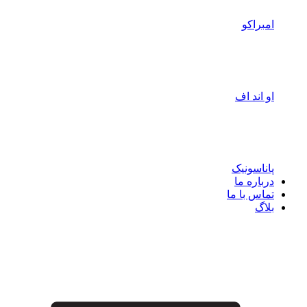
امبراکو
او اند اف
پاناسونیک
درباره ما
تماس با ما
بلاگ