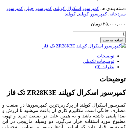
دسته بندی ها:
کمپرسور اسکرال کوپلند
,
کمپرسور چیلر
,
‌کمپرسور
سردخانه
,
کمپرسور کوپلند
,
کوپلند
۲۵,۰۰۰,۰۰۰
تومان
کمپرسور
اسکرال
اضافه‌ به سبد
کوپلند
ZR28K3E-
PFJ-
توضیحات
522
توضیحات تکمیلی
تک
نظرات (0)
فاز
عدد
توضیحات
کمپرسور اسکرال کوپلند ZR28K3E تک فاز
کمپرسور اسکرال کوپلند از پرکاربردترین کمپرسورها در صنعت و
مصارف خانگی است. مکانیزم کاری آن باعث می‌شود تا لرزش و
صدا پایینی داشته باشد و به همین علت در صنعت تبرید و تهویه
مطبوع مورد استفاده قرار می‌گیرد. دو وسیله مارپیچی در این
کمپرسور قرار دارد که اسامی آن‌ها روتور و استاتور به‌حساب