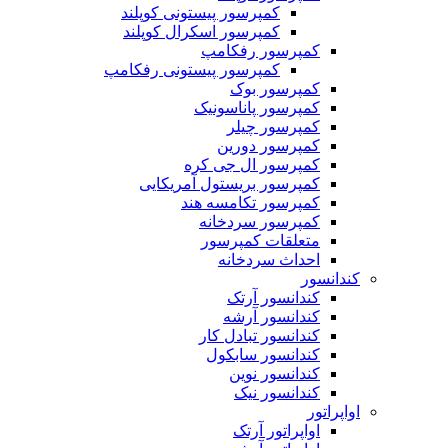
کمپرسور پیستونی کوپلند
کمپرسور اسکرال کوپلند
کمپرسور رفکامپ
کمپرسور پیستونی رفکامپ
کمپرسور بوک
کمپرسور پاناسونیک
کمپرسور چیلر
کمپرسور دورین
کمپرسور ال جی کره
کمپرسور بریستول آمریکایی
کمپرسور تکامسه هند
‌کمپرسور سردخانه
متعلقات کمپرسور
احداث سردخانه
کندانسور
کندانسور آرتک
کندانسور آرشه
کندانسور تبادل کار
کندانسور سابکول
کندانسور نوین
کندانسور نیک
اواپراتور
اواپراتور آرتک