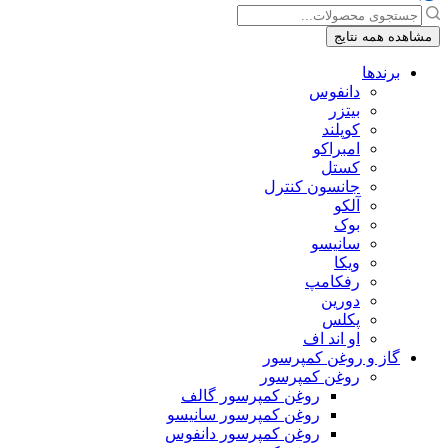
جستجو
...
مشاهده همه نتایج
برندها
دانفوس
بیتزر
کوپلند
امبراکو
کستل
جانسون کنترل
آلکو
بوک
سانیسو
ویکا
رفکامپ
دورین
پکلس
او اند اف
گاز و روغن کمپرسور
روغن کمپرسور
روغن کمپرسور گالف
روغن کمپرسور سانیسو
روغن کمپرسور دانفوس