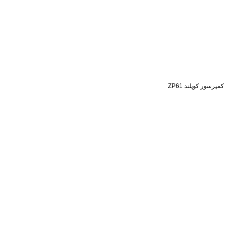
کمپرسور کوپلند ZP61
استعلام قیمت