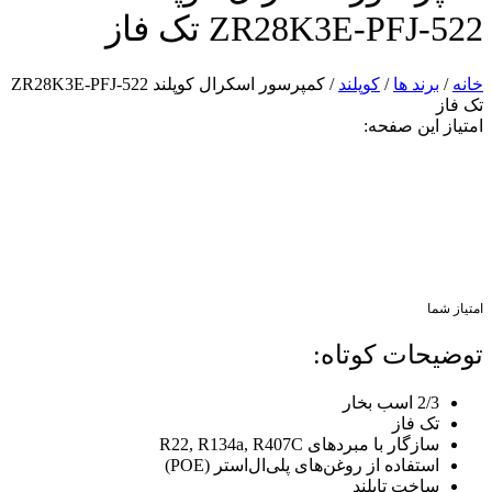
ZR28K3E-PFJ-522 تک فاز
خانه
/
برند ها
/
کوپلند
/ کمپرسور اسکرال کوپلند ZR28K3E-PFJ-522
تک فاز
امتیاز این صفحه:
امتیاز شما
توضیحات کوتاه:
2/3 اسب بخار
تک فاز
سازگار با مبردهای R22, R134a, R407C
استفاده از روغن‌های پلی‌ال‌استر (POE)
ساخت تایلند