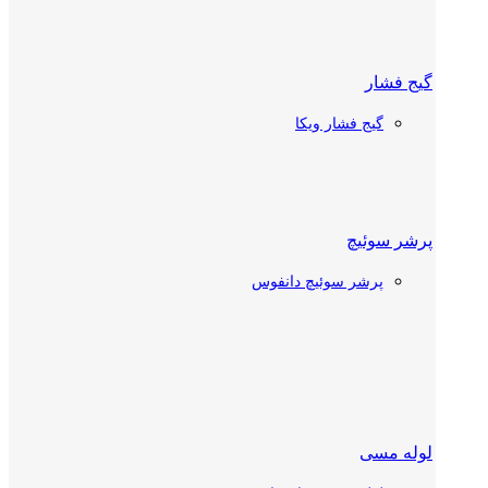
گیج فشار
شیر دستی
گیج فشار ویکا
شیر دستی دانفوس
شیر دستی کستل
پرشر سوئیچ
پرشر سوئیچ دانفوس
چک ولو
چک ولو دانفوس
چک ولو کستل
ترموستات سردخانه
لوله مسی
شیر توپی (بال ولو)