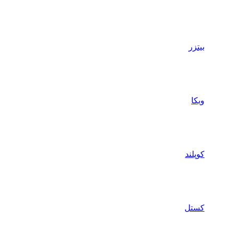
بیتزر
ویکا
کوپلند
کستل