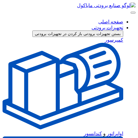
پرش
به
محتوا
صفحه اصلی
تجهیزات برودتی
بستن تجهیزات برودتی
باز کردن در تجهیزات برودتی
کمپرسور
اواپراتور
و
کندانسور