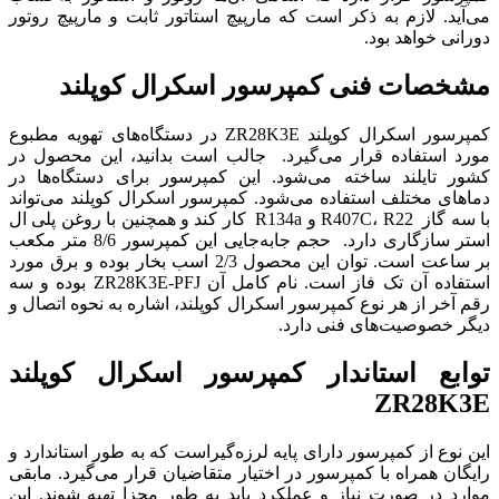
می‌آید. لازم به ذکر است که مارپیچ استاتور ثابت و مارپیچ روتور
دورانی خواهد بود.
مشخصات فنی کمپرسور اسکرال کوپلند
کمپرسور اسکرال کوپلند ZR28K3E در دستگاه‌های تهویه مطبوع
مورد استفاده قرار می‌گیرد. جالب است بدانید، این محصول در
کشور تایلند ساخته می‌شود. این کمپرسور برای دستگاه‌ها در
دماهای مختلف استفاده می‌شود. کمپرسور اسکرال کوپلند می‌تواند
با سه گاز R407C، R22 و R134a کار کند و همچنین با روغن پلی ال
استر سازگاری دارد. حجم جابه‌جایی این کمپرسور 8/6 متر مکعب
بر ساعت است. توان این محصول 2/3 اسب بخار بوده و برق مورد
استفاده آن تک فاز است. نام کامل آن ZR28K3E-PFJ بوده و سه
رقم آخر از هر نوع کمپرسور اسکرال کوپلند، اشاره به نحوه اتصال و
دیگر خصوصیت‌های فنی دارد.
توابع استاندار کمپرسور اسکرال کوپلند
ZR28K3E
این نوع از کمپرسور دارای پایه لرزه‌گیراست که به طور استاندارد و
رایگان همراه با کمپرسور در اختیار متقاضیان قرار می‌گیرد. مابقی
موارد در صورت نیاز و عملکرد باید به طور مجزا تهیه شوند. این