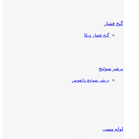
ج فشار
ر دستی
گیج فشار ویکا
شیر دستی دانفوس
شیر دستی کستل
شر سوئیچ
پرشر سوئیچ دانفوس
 ولو
چک ولو دانفوس
چک ولو کستل
موستات سردخانه
له مسی
ر توپی (بال ولو)