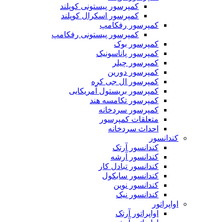
کمپرسور پیستونی کوپلند
کمپرسور اسکرال کوپلند
کمپرسور رفکامپ
کمپرسور پیستونی رفکامپ
کمپرسور بوک
کمپرسور پاناسونیک
کمپرسور چیلر
کمپرسور دورین
کمپرسور ال جی کره
کمپرسور بریستول آمریکایی
کمپرسور تکامسه هند
‌کمپرسور سردخانه
متعلقات کمپرسور
احداث سردخانه
کندانسور
کندانسور آرتک
کندانسور آرشه
کندانسور تبادل کار
کندانسور سابکول
کندانسور نوین
کندانسور نیک
اواپراتور
اواپراتور آرتک