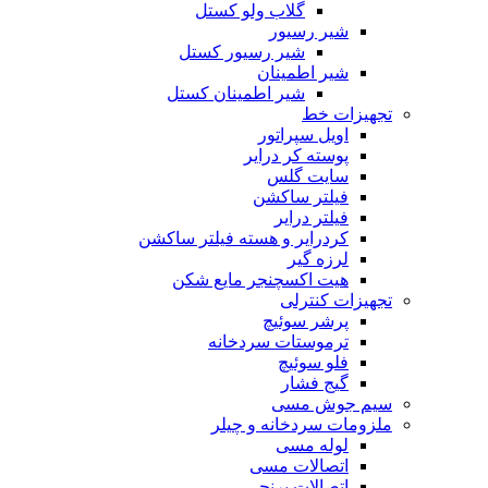
گلاب ولو کستل
شیر رسیور
شیر رسیور کستل
شیر اطمینان
شیر اطمینان کستل
تجهیزات خط
اویل سپراتور
پوسته کر درایر
سایت گلس
فیلتر ساکشن
فیلتر درایر
کردرایر و هسته فیلتر ساکشن
لرزه گیر
هیت اکسچنجر مایع شکن
تجهیزات کنترلی
پرشر سوئیچ
ترموستات سردخانه
فلو سوئیچ
گیج فشار
سیم جوش مسی
ملزومات سردخانه و چیلر
لوله مسی
اتصالات مسی
اتصالات برنجی