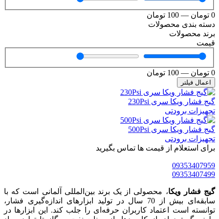
100
تومان
دی محصولات
صولات
100
تومان
لتر
یکا سری 230Psi
برودتی
یکا سری 500Psi
برودتی
علام از قیمت ها تماس بگیرید
0935
0935
 ویکا
، محصولی از یک برند بین‌المللی آلمانی است که با
سابقه‌ای بیش از 70 سال در تولید ابزارهای اندازه‌گیری فشار،
است اعتماد کاربران حرفه‌ای را جلب کند. این ابزارها در