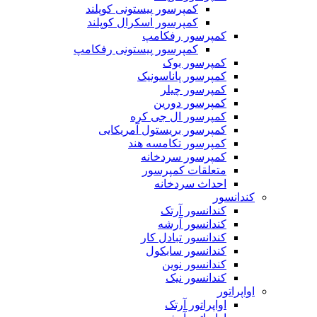
کمپرسور پیستونی کوپلند
کمپرسور اسکرال کوپلند
کمپرسور رفکامپ
کمپرسور پیستونی رفکامپ
کمپرسور بوک
کمپرسور پاناسونیک
کمپرسور چیلر
کمپرسور دورین
کمپرسور ال جی کره
کمپرسور بریستول آمریکایی
کمپرسور تکامسه هند
‌کمپرسور سردخانه
متعلقات کمپرسور
احداث سردخانه
کندانسور
کندانسور آرتک
کندانسور آرشه
کندانسور تبادل کار
کندانسور سابکول
کندانسور نوین
کندانسور نیک
اواپراتور
اواپراتور آرتک