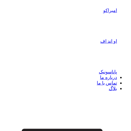
امبراکو
او اند اف
پاناسونیک
درباره ما
تماس با ما
بلاگ