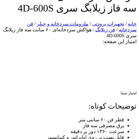
سه فاز زیلابگ سری 4D-600S
خانه
/
تجهیزات برودتی
/
ملزومات سردخانه و چیلر
/
فن
سردخانه
/
فن زیلابگ
/ هواکش سردخانه‌ای ۶۰ سانت سه فاز زیلابگ
سری 4D-600S
امتیاز این صفحه:
امتیاز شما
توضیحات کوتاه:
قطر فن ۶۰ سانتی متر
برق مصرفی سه فاز
سرعت ۱۳۶۰ دور بر دقیقه
قابل نصب بر روی اواپراتور و کندانسور