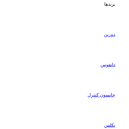
برندها
دورین
دانفوس
جانسون کنترل
پکلس