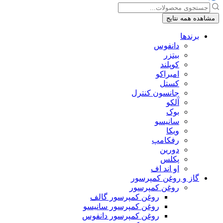
جستجو
...
مشاهده همه نتایج
برندها
دانفوس
بیتزر
کوپلند
امبراکو
کستل
جانسون کنترل
آلکو
بوک
سانیسو
ویکا
رفکامپ
دورین
پکلس
او اند اف
گاز و روغن کمپرسور
روغن کمپرسور
روغن کمپرسور گالف
روغن کمپرسور سانیسو
روغن کمپرسور دانفوس