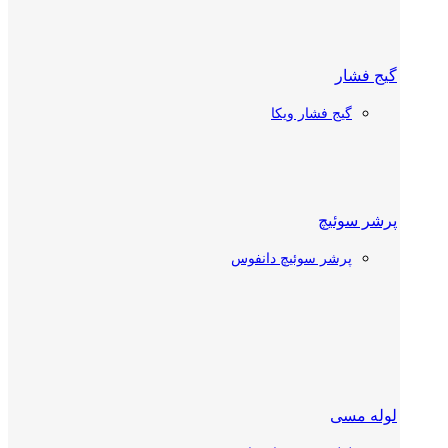
گیج فشار
شیر دستی
گیج فشار ویکا
شیر دستی دانفوس
شیر دستی کستل
پرشر سوئیچ
پرشر سوئیچ دانفوس
چک ولو
چک ولو دانفوس
چک ولو کستل
ترموستات سردخانه
لوله مسی
شیر توپی (بال ولو)