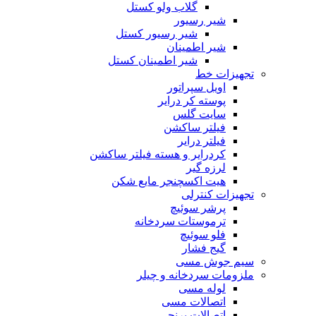
گلاب ولو کستل
شیر رسیور
شیر رسیور کستل
شیر اطمینان
شیر اطمینان کستل
تجهیزات خط
اویل سپراتور
پوسته کر درایر
سایت گلس
فیلتر ساکشن
فیلتر درایر
کردرایر و هسته فیلتر ساکشن
لرزه گیر
هیت اکسچنجر مایع شکن
تجهیزات کنترلی
پرشر سوئیچ
ترموستات سردخانه
فلو سوئیچ
گیج فشار
سیم جوش مسی
ملزومات سردخانه و چیلر
لوله مسی
اتصالات مسی
اتصالات برنجی