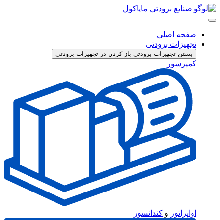
پرش
به
محتوا
صفحه اصلی
تجهیزات برودتی
بستن تجهیزات برودتی
باز کردن در تجهیزات برودتی
کمپرسور
اواپراتور
و
کندانسور