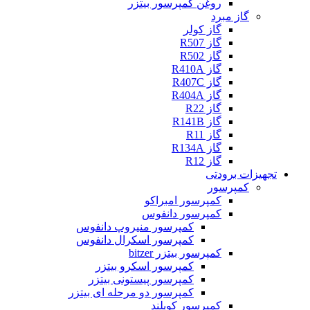
روغن کمپرسور بیتزر
گاز مبرد
گاز کولر
گاز R507
گاز R502
گاز R410A
گاز R407C
گاز R404A
گاز R22
گاز R141B
گاز R11
گاز R134A
گاز R12
تجهیزات برودتی
کمپرسور
کمپرسور امبراکو
کمپرسور دانفوس
کمپرسور منیروپ دانفوس
کمپرسور اسکرال دانفوس
کمپرسور بیتزر bitzer
کمپرسور اسکرو بیتزر
کمپرسور پیستونی بیتزر
کمپرسور دو مرحله ای بیتزر
کمپرسور کوپلند