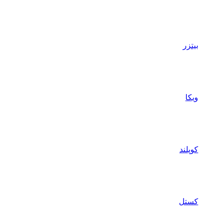
بیتزر
ویکا
کوپلند
کستل