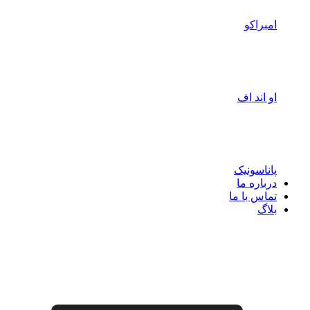
امبراکو
او اند اف
پاناسونیک
درباره ما
تماس با ما
بلاگ