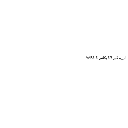
لرزه گیر 3/8 پکلس VAFS-3
استعلام قیمت