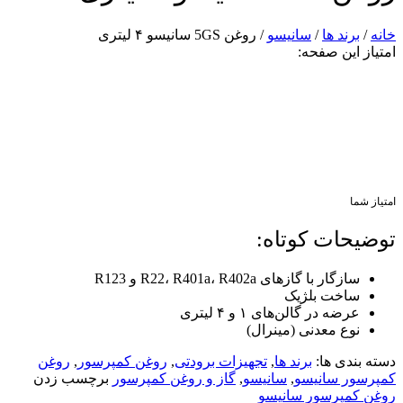
خانه
/
برند ها
/
سانیسو
/ روغن 5GS سانیسو ۴ لیتری
امتیاز این صفحه:
امتیاز شما
توضیحات کوتاه:
سازگار با گازهای R22، R401a، R402a و R123
ساخت بلژیک
عرضه در گالن‌های ۱ و ۴ لیتری
نوع معدنی (مینرال)
دسته بندی ها:
برند ها
,
تجهیزات برودتی
,
روغن کمپرسور
,
روغن
کمپرسور سانیسو
,
سانیسو
,
گاز و روغن کمپرسور
برچسب زدن
روغن کمپرسور سانیسو