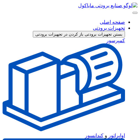
پرش
به
محتوا
صفحه اصلی
تجهیزات برودتی
بستن تجهیزات برودتی
باز کردن در تجهیزات برودتی
کمپرسور
اواپراتور
و
کندانسور