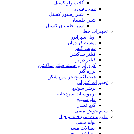
گلاب ولو کستل
شیر رسیور
شیر رسیور کستل
شیر اطمینان
شیر اطمینان کستل
تجهیزات خط
اویل سپراتور
پوسته کر درایر
سایت گلس
فیلتر ساکشن
فیلتر درایر
کردرایر و هسته فیلتر ساکشن
لرزه گیر
هیت اکسچنجر مایع شکن
تجهیزات کنترلی
پرشر سوئیچ
ترموستات سردخانه
فلو سوئیچ
گیج فشار
سیم جوش مسی
ملزومات سردخانه و چیلر
لوله مسی
اتصالات مسی
اتصالات برنجی