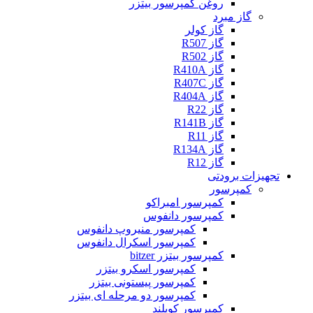
روغن کمپرسور بیتزر
گاز مبرد
گاز کولر
گاز R507
گاز R502
گاز R410A
گاز R407C
گاز R404A
گاز R22
گاز R141B
گاز R11
گاز R134A
گاز R12
تجهیزات برودتی
کمپرسور
کمپرسور امبراکو
کمپرسور دانفوس
کمپرسور منیروپ دانفوس
کمپرسور اسکرال دانفوس
کمپرسور بیتزر bitzer
کمپرسور اسکرو بیتزر
کمپرسور پیستونی بیتزر
کمپرسور دو مرحله ای بیتزر
کمپرسور کوپلند