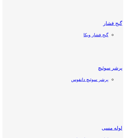
گیج فشار
شیر دستی
گیج فشار ویکا
شیر دستی دانفوس
شیر دستی کستل
پرشر سوئیچ
پرشر سوئیچ دانفوس
چک ولو
چک ولو دانفوس
چک ولو کستل
ترموستات سردخانه
لوله مسی
شیر توپی (بال ولو)