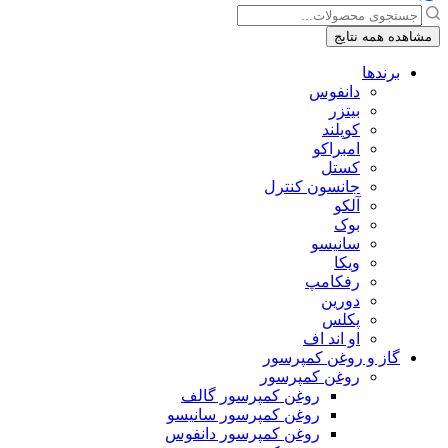
جستجو
...
مشاهده همه نتایج
برندها
دانفوس
بیتزر
کوپلند
امبراکو
کستل
جانسون کنترل
آلکو
بوک
سانیسو
ویکا
رفکامپ
دورین
پکلس
او اند اف
گاز و روغن کمپرسور
روغن کمپرسور
روغن کمپرسور گالف
روغن کمپرسور سانیسو
روغن کمپرسور دانفوس