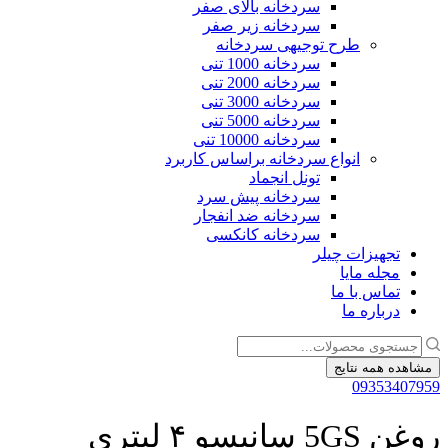
سردخانه بالای صفر
سردخانه زیر صفر
طرح توجیهی سردخانه
سردخانه 1000 تنی
سردخانه 2000 تنی
سردخانه 3000 تنی
سردخانه 5000 تنی
سردخانه 10000 تنی
انواع سردخانه براساس کاربرد
تونل انجماد
سردخانه پیش سرد
سردخانه ضد انفجار
سردخانه کانکسی
تجهیزات چیلر
مجله مایا
تماس با ما
درباره ما
جستجو
...
مشاهده همه نتایج
09353407959
روغن 5GS سانیسو ۴ لیتری