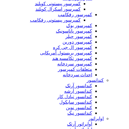
کمپرسور پیستونی کوپلند
کمپرسور اسکرال کوپلند
کمپرسور رفکامپ
کمپرسور پیستونی رفکامپ
کمپرسور بوک
کمپرسور پاناسونیک
کمپرسور چیلر
کمپرسور دورین
کمپرسور ال جی کره
کمپرسور بریستول آمریکایی
کمپرسور تکامسه هند
‌کمپرسور سردخانه
متعلقات کمپرسور
احداث سردخانه
کندانسور
کندانسور آرتک
کندانسور آرشه
کندانسور تبادل کار
کندانسور سابکول
کندانسور نوین
کندانسور نیک
اواپراتور
اواپراتور آرتک