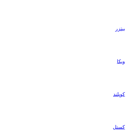
بیتزر
ویکا
کوپلند
کستل