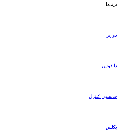
برندها
دورین
دانفوس
جانسون کنترل
پکلس