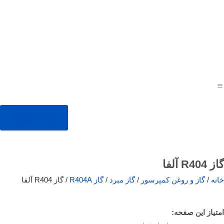
09353407959
گاز R404 آلفا
خانه
/
گاز و روغن کمپرسور
/
گاز مبرد
/
گاز R404A
/ گاز R404 آلفا
امتیاز این صفحه: