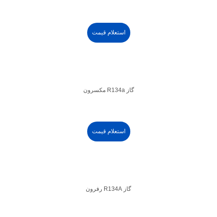
استعلام قیمت
گاز R134a مکسرون
استعلام قیمت
گاز R134A رفرون