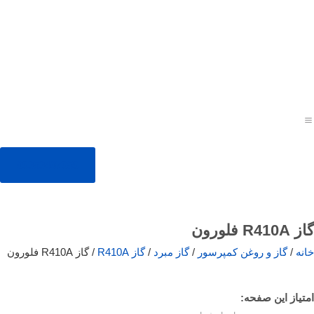
09353407959
گاز R410A فلورون
خانه
/
گاز و روغن کمپرسور
/
گاز مبرد
/
گاز R410A
/ گاز R410A فلورون
امتیاز این صفحه: