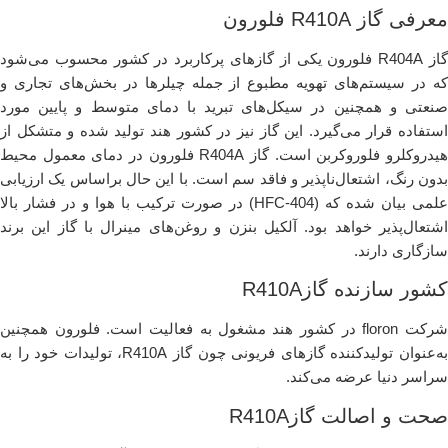
معرفی گاز R410A فلورون
گاز R404A فلورون یکی از گازهای پرکاربرد در کشور محسوب می‌شود
که در سیستم‌های تهویه مطبوع از جمله چیلرها در بخش‌های تجاری و
صنعتی و همچنین در سیکل‌های تبرید با دمای متوسط و پایین مورد
استفاده قرار می‌گیرد. این گاز نیز در کشور هند تولید شده و متشکل از
هیدروکلرو فلوروکربن است. گاز R404A فلورون در دمای معمول محیط
بدون رنگ، اشتعال‌ناپذیر و فاقد سم است. با این حال براساس یک ارزیابی
علمی بیان شده که (HFC-404) در صورت ترکیب با هوا و در فشار بالا
اشتعال‌پذیر خواهد بود. آلکیل بنزن و روغن‌های مینرال با گاز این برند
سازگاری دارند.
کشور سازنده گازR410A
شرکت floron در کشور هند مشغول به فعالیت است. فلورون همچنین
به‌عنوان تولیدکننده گازهای فریونی چون گاز R410A، تولیدات خود را به
سراسر دنیا عرضه می‌کند.
صحت و اصالت گازR410A