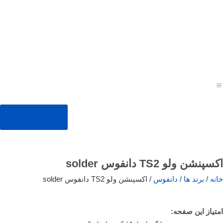
09353407959
اکسپنشن ولو TS2 دانفوس solder
خانه
/
برند ها
/
دانفوس
/ اکسپنشن ولو TS2 دانفوس solder
امتیاز این صفحه: