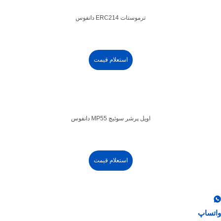
ترموستات ERC214 دانفوس
استعلام قیمت
اویل پرشر سوئیچ MP55 دانفوس
استعلام قیمت
واتساپ