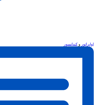
اواپراتور
و
کندانسور