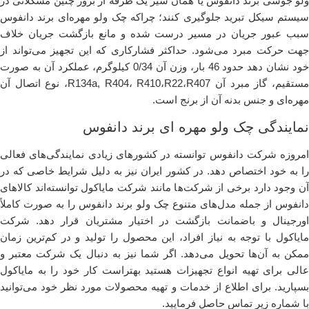
ولو جوشی برند دانفوس یا همان شیر یک ‌طرفه از بروز چنین مشکلاتی در
سیستم سیکل تبرید جلوگیر‌ی کنند؛ چرا‌که چک ولو مهره‌ای برند دانفوس
سبب عبور جریان در مسیر درست شده و مانع بازگشت جریان خلاف
جهت حرکت مبرد می‌شود. حداکثر فشار‌کار‌ی که این تجهیز می‌تواند از
خود نشان دهد حدود 46 بار، وزن آن 0/34 کیلو‌گرم، عملکرد آن به‌ صورت
مستقیم، گاز مبرد آن R134a, R404، R410،R22،R407، نوع اتصال آن
مهره‌ای و جنس بدنه آن از برنج است.
نمایندگی چک ولو مهره ای برند دانفوس
امرو‌ز‌ه شرکت دانفوس توانسته در کشور‌های زیاد‌ی نمایندگی‌های فعالی
را به خود اختصاص دهد. در کشور ایران نیز به ‌دلیل شرایط خاصی که در
آن وجود دارد برخی از شرکت‌ها مانند شرکت مایاکول توانسته‌اند کالا‌های
دانفوس از ‌جمله مدل‌های متنوع چک ولو برند دانفوس را به ‌صورت کاملاً
اورجینال و با‌ضمانت باز‌گشت در اختیار مشتر‌یان قرار دهد. شرکت
مایاکول با‌ توجه به نیاز افراد، این محصول را تولید و در کم‌ترین زمان
ممکن به آن‌ها تحویل می‌دهد. اگر شما نیز به ‌دنبال یک شرکت معتبر و
عالی برای تهیه انواع تجهیزات هستید بهتر‌است کار خود را به مایاکول
بسپارید. برای اطلاع از خدمات و تهیه محصولات مورد نظر خود می‌توانید
با شماره زیر تماس حاصل فرمایید.