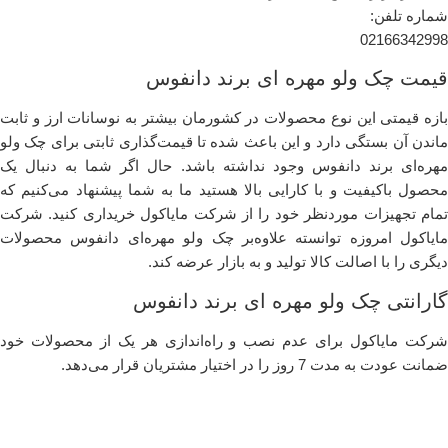
شماره تلفن:
02166342998
قیمت چک ولو مهره ای برند دانفوس
بازه قیمتی این نوع محصولات در کشور‌مان بیشتر به نوسانا‌ت ارز و ثابت‌
ماندن آن بستگی دارد و این باعث شده تا قیمت‌گذاری ثابتی برا‌ی چک ولو
مهر‌ه‌ای برند دانفوس وجود نداشته باشد. حال اگر شما به‌ دنبال یک
محصول با‌کیفیت و با کارایی بالا هستید ما‌ به شما پیشنهاد می‌کنیم که
تمام تجهیزا‌ت موردنظر خود را از شرکت مایاکول خریدار‌ی کنید. شرکت
مایاکول امروز‌ه توانسته علاوه‌بر چک ولو مهر‌ه‌ای دانفوس محصولات
دیگر‌ی را با اصالت کالا تولید و به بازار عرضه کند.
گارانتی چک ولو مهره ای برند دانفوس
شرکت مایاکول برای عدم نصب و راه‌انداز‌ی هر یک از محصولا‌ت خود
ضمانت عودت به مدت 7 روز را در اختیار مشتریان قرار می‌دهد.