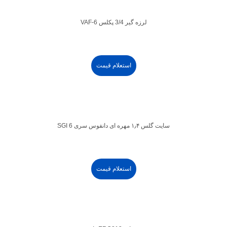
لرزه گیر 3/4 پکلس VAF-6
استعلام قیمت
سایت گلس ۱٫۴ مهره ای دانفوس سری SGI 6
استعلام قیمت