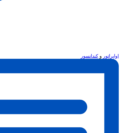
اواپراتور
و
کندانسور