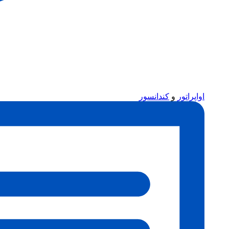
اواپراتور
و
کندانسور