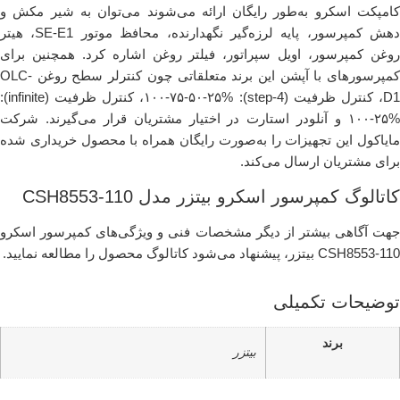
کامپکت اسکرو به‌طور رایگان ارائه می‌شوند می‌توان به شیر مکش و
دهش کمپرسور، پایه لرزه‌گیر نگهدارنده، محافظ موتور SE-E1، هیتر
روغن کمپرسور، اویل سپراتور، فیلتر روغن اشاره کرد. همچنین برای
کمپرسورهای با آپشن این برند متعلقاتی چون کنترلر سطح روغن OLC-
D1، کنترل ظرفیت (4-step): ۱۰۰-۷۵-۵۰-۲۵%، کنترل ظرفیت (infinite):
۱۰۰-۲۵% و آنلودر استارت در اختیار مشتریان قرار می‌گیرند. شرکت
مایاکول این تجهیزات را به‌صورت رایگان همراه با محصول خریداری شده
برای مشتریان ارسال می‌کند.
کاتالوگ کمپرسور اسکرو بیتزر مدل CSH8553-110
جهت آگاهی بیشتر از دیگر مشخصات فنی و ویژگی‌های کمپرسور اسکرو
CSH8553-110 بیتزر، پیشنهاد می‌شود کاتالوگ محصول را مطالعه نمایید.
توضیحات تکمیلی
برند
بیتزر