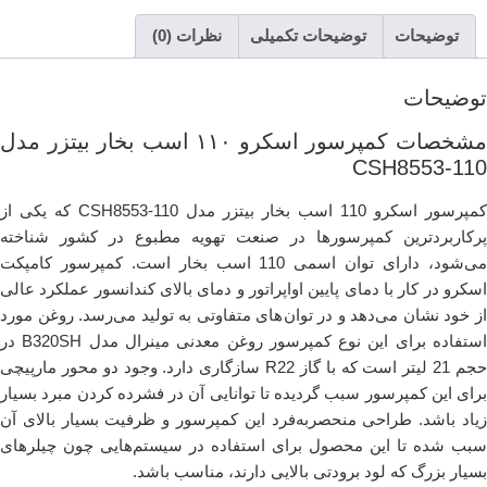
توضیحات
توضیحات تکمیلی
نظرات (0)
توضیحات
مشخصات کمپرسور اسکرو ۱۱۰ اسب بخار بیتزر مدل
CSH8553-110
کمپرسور اسکرو 110 اسب بخار بیتزر مدل CSH8553-110 که یکی از
پرکاربردترین کمپرسورها در صنعت تهویه مطبوع در کشور شناخته
می‌شود، دارای توان اسمی 110 اسب بخار است. کمپرسور کامپکت
اسکرو در کار با دمای پایین اواپراتور و دمای بالای کندانسور عملکرد عالی
از خود نشان می‌دهد و در توان‌های متفاوتی به‌ تولید می‌رسد. روغن مورد
استفاده برای این نوع کمپرسور روغن معدنی مینرال مدل B320SH در
حجم 21 لیتر است که با گاز R22 سازگاری دارد. وجود دو محور مارپیچی
برای این کمپرسور سبب گردیده تا توانایی آن در فشرده کردن مبرد بسیار
زیاد باشد. طراحی منحصربه‌فرد این کمپرسور و ظرفیت بسیار بالای آن
سبب شده تا این محصول برای استفاده در سیستم‌هایی چون چیلرهای
بسیار بزرگ که لود برودتی بالایی دارند، مناسب باشد.