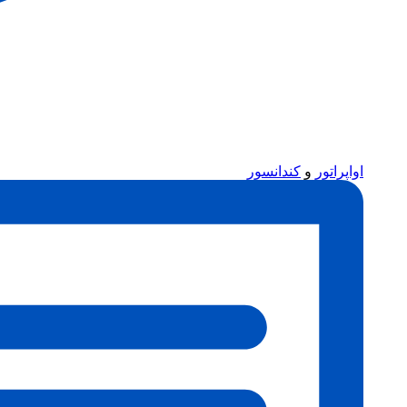
اواپراتور
و
کندانسور