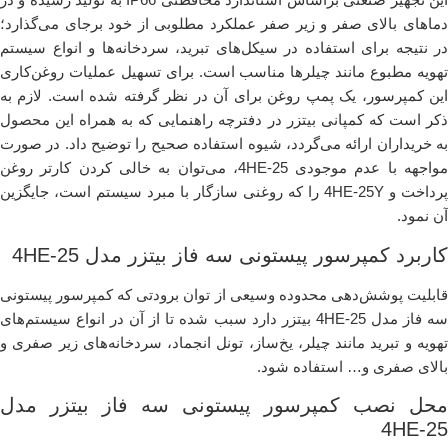
دماهای بالای صفر و زیر صفر عملکرد مطلوبی از خود برجای می‌گذارد؛
در نتیجه برای استفاده در سیکل‌های تبرید، سردخانه‌ها و انواع سیستم‌
تهویه مطبوع مانند چیلرها مناسب است. برای تسهیل عملیات روغن‌کاری
این کمپرسور، یک پمپ روغن برای آن در نظر گرفته شده است. لازم به
ذکر است که کمپانی بیتزر در دفترچه راهنمایی که به همراه این محصول
به خریداران ارائه می‌گردد، شیوه استفاده صحیح را توضیح داد. در صورت
مواجهه با عدم موجودی 4HE-25، می‌توان به خالی کردن کارتر روغن
پرداخت و 4HE-25Y را که روغنی سازگار با مبرد سیستم است، جایگزین
آن نمود.
کاربرد کمپرسور پیستونی سه فاز بیتزر مدل 4HE-25
قابلیت پوشش‌دهی محدوده وسیعی از توان برودتی که کمپرسور پیستونی
سه فاز مدل 4HE-25 بیتزر دارد سبب شده تا از آن در انواع سیستم‌های
تهویه و تبرید مانند چیلر، یخ‌ساز، تونل انجماد، سردخانه‌های زیر صفری و
بالای صفری و… استفاده شود.
محل نصب کمپرسور پیستونی سه فاز بیتزر مدل
4HE-25