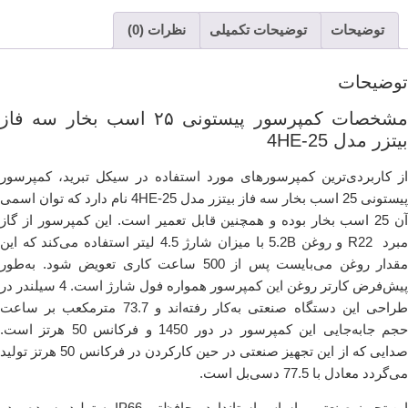
توضیحات
توضیحات تکمیلی
نظرات (0)
توضیحات
مشخصات کمپرسور پیستونی ۲۵ اسب بخار سه فاز
بیتزر مدل 4HE-25
از کاربردی‌ترین کمپرسورهای مورد استفاده در سیکل تبرید، کمپرسور
پیستونی 25 اسب بخار سه فاز بیتزر مدل 4HE-25 نام دارد که توان اسمی
آن 25 اسب بخار بوده و همچنین قابل تعمیر است. این کمپرسور از گاز
مبرد R22 و روغن 5.2B با میزان شارژ 4.5 لیتر استفاده می‌کند که این
مقدار روغن می‌بایست پس از 500 ساعت کاری تعویض شود. به‌طور
پیش‌فرض کارتر روغن این کمپرسور همواره فول شارژ است. 4 سیلندر در
طراحی این دستگاه صنعتی به‌کار رفته‌اند و 73.7 مترمکعب بر ساعت
حجم جابه‌جایی این کمپرسور در دور 1450 و فرکانس 50 هرتز است.
صدایی که از این تجهیز صنعتی در حین کارکردن در فرکانس 50 هرتز تولید
می‌گردد معادل با 77.5 دسی‌بل است.
این تجهیز صنعتی براساس استاندارد محافظتی IP66 به‌ تولید رسیده و در