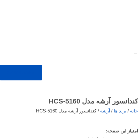
09353407959
کندانسور آرشه مدل HCS-5160
خانه
/
برند ها
/
آرشه
/ کندانسور آرشه مدل HCS-5160
امتیاز این صفحه: