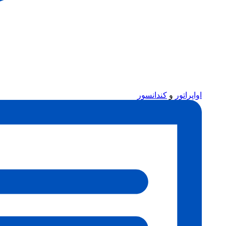
اواپراتور
و
کندانسور