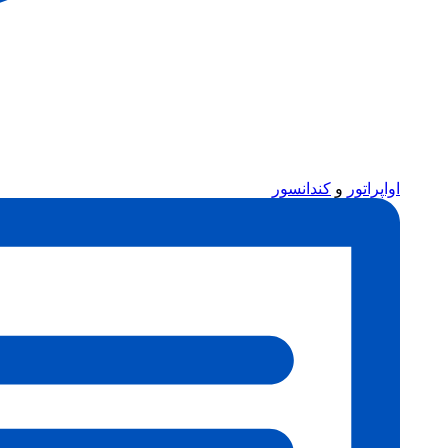
اواپراتور
و
کندانسور