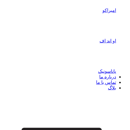
امبراکو
او اند اف
پاناسونیک
درباره ما
تماس با ما
بلاگ