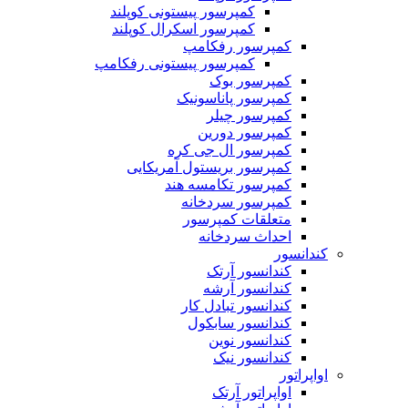
کمپرسور پیستونی کوپلند
کمپرسور اسکرال کوپلند
کمپرسور رفکامپ
کمپرسور پیستونی رفکامپ
کمپرسور بوک
کمپرسور پاناسونیک
کمپرسور چیلر
کمپرسور دورین
کمپرسور ال جی کره
کمپرسور بریستول آمریکایی
کمپرسور تکامسه هند
‌کمپرسور سردخانه
متعلقات کمپرسور
احداث سردخانه
کندانسور
کندانسور آرتک
کندانسور آرشه
کندانسور تبادل کار
کندانسور سابکول
کندانسور نوین
کندانسور نیک
اواپراتور
اواپراتور آرتک