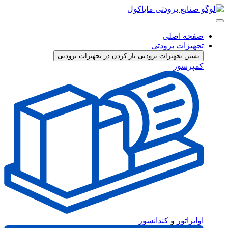
پرش
به
محتوا
صفحه اصلی
تجهیزات برودتی
بستن تجهیزات برودتی
باز کردن در تجهیزات برودتی
کمپرسور
اواپراتور
و
کندانسور