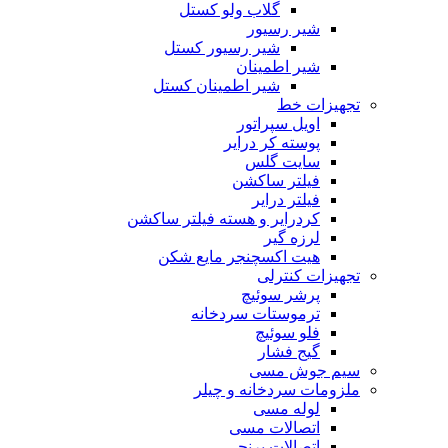
گلاب ولو کستل
شیر رسیور
شیر رسیور کستل
شیر اطمینان
شیر اطمینان کستل
تجهیزات خط
اویل سپراتور
پوسته کر درایر
سایت گلس
فیلتر ساکشن
فیلتر درایر
کردرایر و هسته فیلتر ساکشن
لرزه گیر
هیت اکسچنجر مایع شکن
تجهیزات کنترلی
پرشر سوئیچ
ترموستات سردخانه
فلو سوئیچ
گیج فشار
سیم جوش مسی
ملزومات سردخانه و چیلر
لوله مسی
اتصالات مسی
اتصالات برنجی