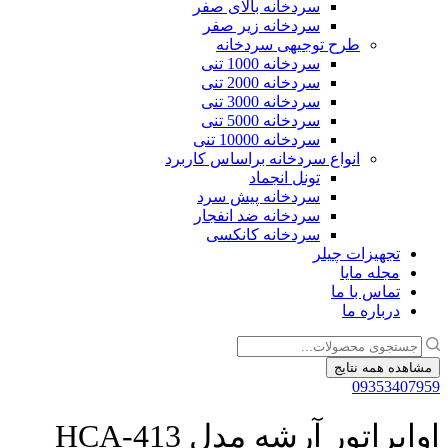
سردخانه بالای صفر
سردخانه زیر صفر
طرح توجیهی سردخانه
سردخانه 1000 تنی
سردخانه 2000 تنی
سردخانه 3000 تنی
سردخانه 5000 تنی
سردخانه 10000 تنی
انواع سردخانه براساس کاربرد
تونل انجماد
سردخانه پیش سرد
سردخانه ضد انفجار
سردخانه کانکسی
تجهیزات چیلر
مجله مایا
تماس با ما
درباره ما
جستجو
...
مشاهده همه نتایج
09353407959
اواپراتور آرشه مدل HCA-413