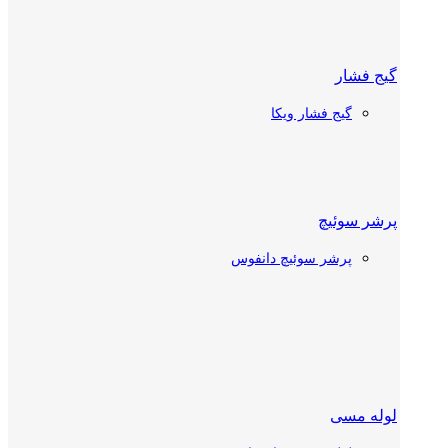
گیج فشار
شیر دستی
گیج فشار ویکا
شیر دستی دانفوس
شیر دستی کستل
پرشر سوئیچ
پرشر سوئیچ دانفوس
چک ولو
چک ولو دانفوس
چک ولو کستل
ترموستات سردخانه
لوله مسی
شیر توپی (بال ولو)