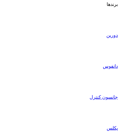
برندها
دورین
دانفوس
جانسون کنترل
پکلس