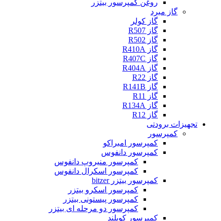
روغن کمپرسور بیتزر
گاز مبرد
گاز کولر
گاز R507
گاز R502
گاز R410A
گاز R407C
گاز R404A
گاز R22
گاز R141B
گاز R11
گاز R134A
گاز R12
تجهیزات برودتی
کمپرسور
کمپرسور امبراکو
کمپرسور دانفوس
کمپرسور منیروپ دانفوس
کمپرسور اسکرال دانفوس
کمپرسور بیتزر bitzer
کمپرسور اسکرو بیتزر
کمپرسور پیستونی بیتزر
کمپرسور دو مرحله ای بیتزر
کمپرسور کوپلند