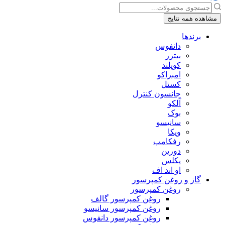
جستجو
...
مشاهده همه نتایج
برندها
دانفوس
بیتزر
کوپلند
امبراکو
کستل
جانسون کنترل
آلکو
بوک
سانیسو
ویکا
رفکامپ
دورین
پکلس
او اند اف
گاز و روغن کمپرسور
روغن کمپرسور
روغن کمپرسور گالف
روغن کمپرسور سانیسو
روغن کمپرسور دانفوس