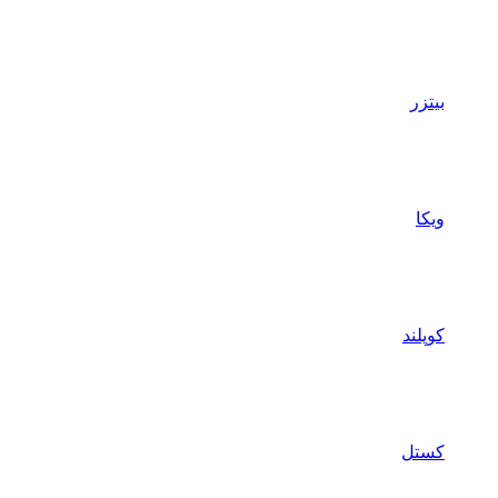
بیتزر
ویکا
کوپلند
کستل