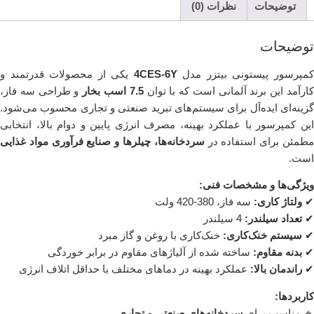
توضیحات
نظرات (0)
توضیحات
مپرسور پیستونی بیتزر مدل
4CES-6Y
یکی از محصولات قدرتمند و
ارآمد این برند آلمانی است که با توان
7.5 اسب بخار
و طراحی سه فاز،
گزینه‌ای ایده‌آل برای سیستم‌های تبرید صنعتی و تجاری محسوب می‌شود.
این کمپرسور با عملکرد بهینه، مصرف انرژی پایین و دوام بالا، انتخابی
طمئن برای استفاده در
سردخانه‌ها، چیلرها و صنایع فرآوری مواد غذایی
است.
ویژگی‌ها و مشخصات فنی:
✔
ولتاژ کاری:
سه فاز، 380-420 ولت
✔
تعداد سیلندر:
4 سیلندر
✔
سیستم خنک‌کاری:
خنک‌کاری با روغن و گاز مبرد
✔
بدنه مقاوم:
ساخته شده از آلیاژهای مقاوم در برابر خوردگی
✔
راندمان بالا:
عملکرد بهینه در دماهای مختلف با حداقل اتلاف انرژی
کاربردها:
🔹 مناسب برای
سردخانه‌های صنعتی و تجاری