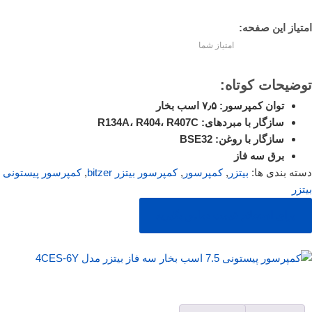
امتیاز این صفحه:
امتیاز شما
توضیحات کوتاه:
توان کمپرسور: ۷٫۵ اسب بخار
سازگار با مبردهای: R134A، R404، R407C
سازگار با روغن: BSE32
برق سه فاز
دسته بندی ها:
بیتزر
,
کمپرسور
,
کمپرسور بیتزر bitzer
,
کمپرسور پیستونی
بیتزر
برای استعلام قیمت تماس بگیرید