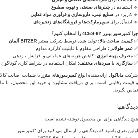
🔹 استفاده در
چیلرهای صنعتی و تهویه مطبوع
🔹 کاربرد در
صنایع لبنی، داروسازی و فرآوری مواد غذایی
🔹 ایده‌آل برای
سوپرمارکت‌ها و فروشگاه‌های زنجیره‌ای
چرا کمپرسور بیتزر 4CES-6Y را انتخاب کنیم؟
✅
کیفیت ساخت بالا:
تولید شده توسط شرکت معتبر
BITZER آلمان
✅
عمر طولانی:
طراحی مقاوم با قابلیت کارکرد مداوم
✅
مصرف بهینه انرژی:
کاهش هزینه‌های عملیاتی و افزایش بازدهی
✅
سازگاری با مبردهای مختلف:
امکان استفاده در شرایط کاری گوناگون
شرکت
مایاکول
ارائه‌دهنده انواع
کمپرسورهای بیتزر
با ضمانت اصالت کالا
و قیمت رقابتی است. برای دریافت مشاوره و خرید این محصول، با ما
تماس بگیرید.
دیدگاهها
هیچ دیدگاهی برای این محصول نوشته نشده است.
اولین نفری باشید که دیدگاهی را ارسال می کنید برای “کمپرسور
پیستونی 7.5 اسب بخار سه فاز بیتزر مدل 4CES-6Y”