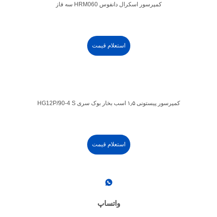
کمپرسور اسکرال دانفوس HRM060 سه فاز
استعلام قیمت
کمپرسور پیستونی ۱٫۵ اسب بخار بوک سری HG12P/90-4 S
استعلام قیمت
واتساپ