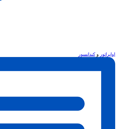
اواپراتور
و
کندانسور