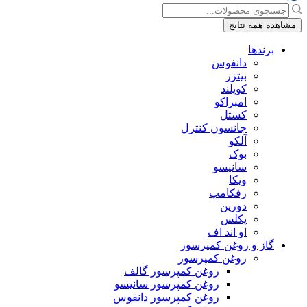
جستجو
...
مشاهده همه نتایج
برندها
دانفوس
بیتزر
کوپلند
امبراکو
کستل
جانسون کنترل
آلکو
بوک
سانیسو
ویکا
رفکامپ
دورین
پکلس
او اند اف
گاز و روغن کمپرسور
روغن کمپرسور
روغن کمپرسور گالف
روغن کمپرسور سانیسو
روغن کمپرسور دانفوس