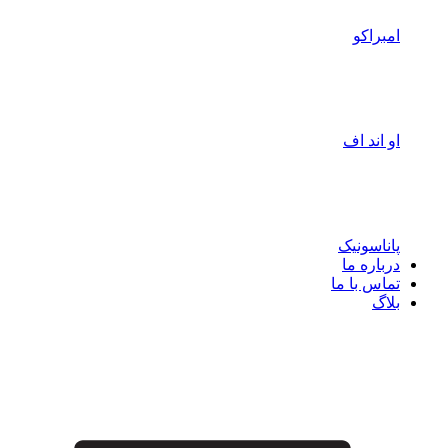
امبراکو
او اند اف
پاناسونیک
درباره ما
تماس با ما
بلاگ