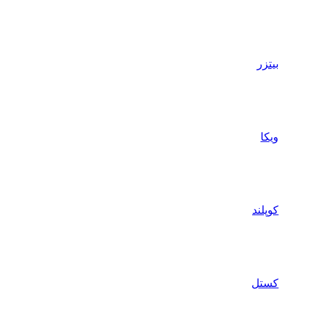
بیتزر
ویکا
کوپلند
کستل