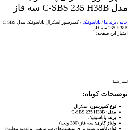
مدل C-SBS 235 H38B سه فاز
خانه
/
برند ها
/
پاناسونیک
/ کمپرسور اسکرال پاناسونیک مدل C-SBS
235 H38B سه فاز
امتیاز این صفحه:
امتیاز شما
توضیحات کوتاه:
نوع کمپرسور:
اسکرال
مدل:
C-SBS 235 H38B
برند:
پاناسونیک
ولتاژ کاری:
سه فاز (380 ولت)
توان نامی:
بهینه برای سیستم‌های سرمایشی و تهویه مطبوع