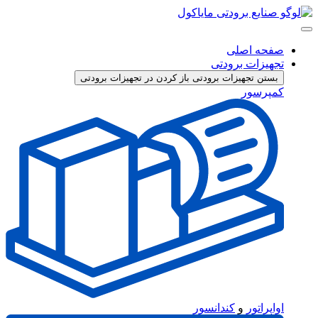
پرش
به
محتوا
صفحه اصلی
تجهیزات برودتی
بستن تجهیزات برودتی
باز کردن در تجهیزات برودتی
کمپرسور
اواپراتور
و
کندانسور