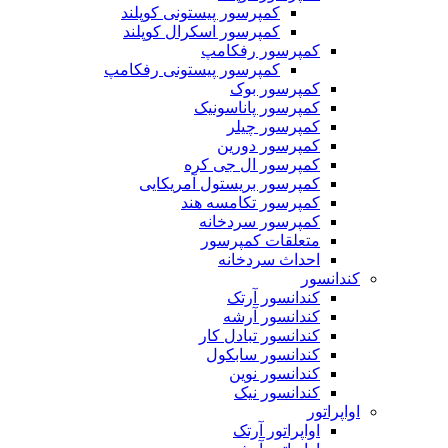
کمپرسور پیستونی کوپلند
کمپرسور اسکرال کوپلند
کمپرسور رفکامپ
کمپرسور پیستونی رفکامپ
کمپرسور بوک
کمپرسور پاناسونیک
کمپرسور چیلر
کمپرسور دورین
کمپرسور ال جی کره
کمپرسور بریستول آمریکایی
کمپرسور تکامسه هند
‌کمپرسور سردخانه
متعلقات کمپرسور
احداث سردخانه
کندانسور
کندانسور آرتک
کندانسور آرشه
کندانسور تبادل کار
کندانسور سابکول
کندانسور نوین
کندانسور نیک
اواپراتور
اواپراتور آرتک