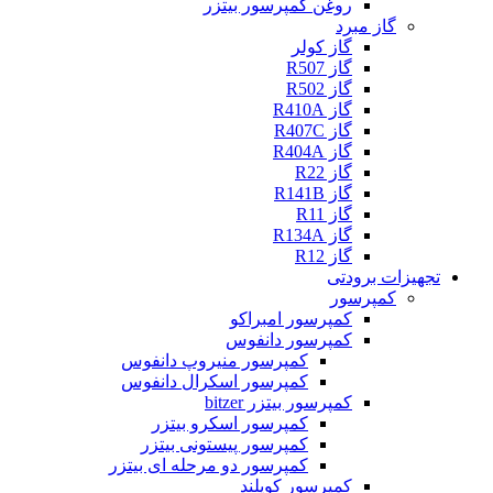
روغن کمپرسور بیتزر
گاز مبرد
گاز کولر
گاز R507
گاز R502
گاز R410A
گاز R407C
گاز R404A
گاز R22
گاز R141B
گاز R11
گاز R134A
گاز R12
تجهیزات برودتی
کمپرسور
کمپرسور امبراکو
کمپرسور دانفوس
کمپرسور منیروپ دانفوس
کمپرسور اسکرال دانفوس
کمپرسور بیتزر bitzer
کمپرسور اسکرو بیتزر
کمپرسور پیستونی بیتزر
کمپرسور دو مرحله ای بیتزر
کمپرسور کوپلند