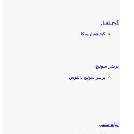
گیج فشار
شیر دستی
گیج فشار ویکا
شیر دستی دانفوس
شیر دستی کستل
پرشر سوئیچ
پرشر سوئیچ دانفوس
چک ولو
چک ولو دانفوس
چک ولو کستل
ترموستات سردخانه
لوله مسی
شیر توپی (بال ولو)