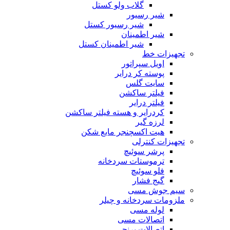
گلاب ولو کستل
شیر رسیور
شیر رسیور کستل
شیر اطمینان
شیر اطمینان کستل
تجهیزات خط
اویل سپراتور
پوسته کر درایر
سایت گلس
فیلتر ساکشن
فیلتر درایر
کردرایر و هسته فیلتر ساکشن
لرزه گیر
هیت اکسچنجر مایع شکن
تجهیزات کنترلی
پرشر سوئیچ
ترموستات سردخانه
فلو سوئیچ
گیج فشار
سیم جوش مسی
ملزومات سردخانه و چیلر
لوله مسی
اتصالات مسی
اتصالات برنجی