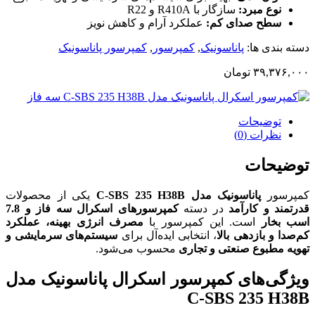
نوع مبرد:
سازگار با R410A و R22
سطح صدای کم:
عملکرد آرام و کاهش نویز
دسته بندی ها:
پاناسونیک
,
کمپرسور
,
کمپرسور پاناسونیک
۳۹,۳۷۶,۰۰۰
تومان
توضیحات
نظرات (0)
توضیحات
کمپرسور
پاناسونیک مدل C-SBS 235 H38B
یکی از محصولات
قدرتمند و کارآمد
در دسته
کمپرسورهای اسکرال سه فاز و 7.8
اسب بخار
است. این کمپرسور با
مصرف انرژی بهینه، عملکرد
کم‌صدا و بازدهی بالا
، انتخابی ایده‌آل برای
سیستم‌های سرمایشی و
تهویه مطبوع صنعتی و تجاری
محسوب می‌شود.
ویژگی‌های کمپرسور اسکرال پاناسونیک مدل
C-SBS 235 H38B