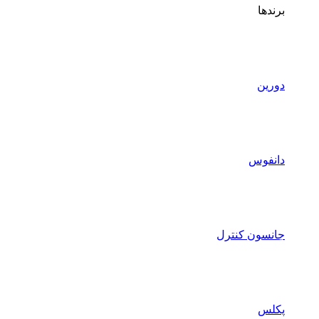
برندها
دورین
دانفوس
جانسون کنترل
پکلس