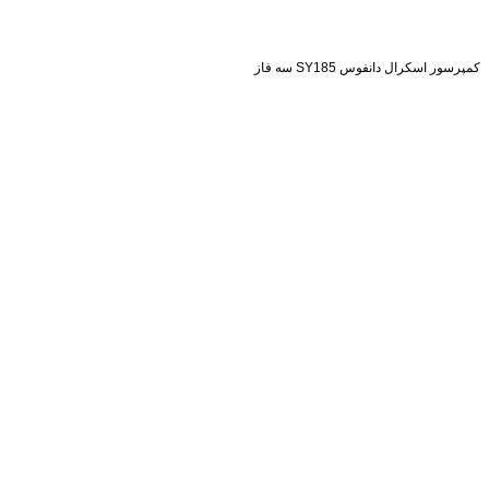
کمپرسور اسکرال دانفوس SY185 سه فاز
استعلام قیمت