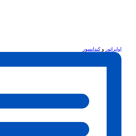
اواپراتور
و
کندانسور