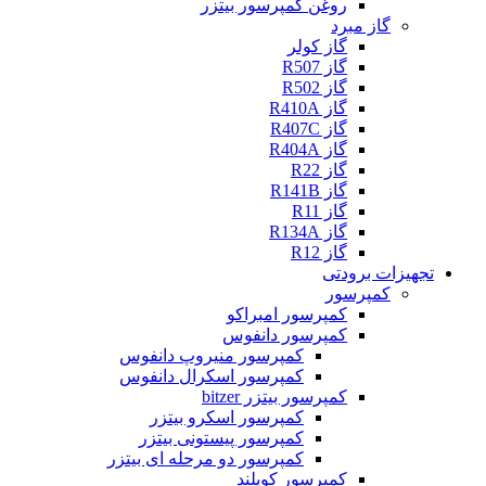
روغن کمپرسور بیتزر
گاز مبرد
گاز کولر
گاز R507
گاز R502
گاز R410A
گاز R407C
گاز R404A
گاز R22
گاز R141B
گاز R11
گاز R134A
گاز R12
تجهیزات برودتی
کمپرسور
کمپرسور امبراکو
کمپرسور دانفوس
کمپرسور منیروپ دانفوس
کمپرسور اسکرال دانفوس
کمپرسور بیتزر bitzer
کمپرسور اسکرو بیتزر
کمپرسور پیستونی بیتزر
کمپرسور دو مرحله ای بیتزر
کمپرسور کوپلند