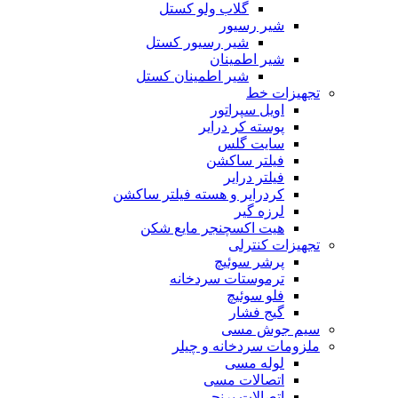
گلاب ولو کستل
شیر رسیور
شیر رسیور کستل
شیر اطمینان
شیر اطمینان کستل
تجهیزات خط
اویل سپراتور
پوسته کر درایر
سایت گلس
فیلتر ساکشن
فیلتر درایر
کردرایر و هسته فیلتر ساکشن
لرزه گیر
هیت اکسچنجر مایع شکن
تجهیزات کنترلی
پرشر سوئیچ
ترموستات سردخانه
فلو سوئیچ
گیج فشار
سیم جوش مسی
ملزومات سردخانه و چیلر
لوله مسی
اتصالات مسی
اتصالات برنجی