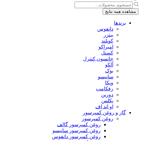
جستجو
...
مشاهده همه نتایج
برندها
دانفوس
بیتزر
کوپلند
امبراکو
کستل
جانسون کنترل
آلکو
بوک
سانیسو
ویکا
رفکامپ
دورین
پکلس
او اند اف
گاز و روغن کمپرسور
روغن کمپرسور
روغن کمپرسور گالف
روغن کمپرسور سانیسو
روغن کمپرسور دانفوس