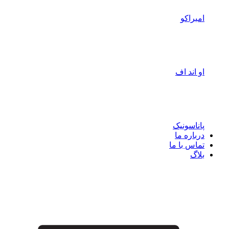
امبراکو
او اند اف
پاناسونیک
درباره ما
تماس با ما
بلاگ