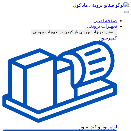
پرش
به
محتوا
صفحه اصلی
تجهیزات برودتی
بستن تجهیزات برودتی
باز کردن در تجهیزات برودتی
کمپرسور
اواپراتور
و
کندانسور