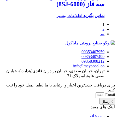
سه فاز (8SJ-6000)
تماس بگیرید
اطلاعات بیشتر
1
2
←
09353407959
09353407499
09358308212
info@mayacool.co
تهران، خیابان سعدی، خیابان برادران قائدی(هدایت)، خیابان
صفی علیشاه، پلاک 71
برای دریافت جدیدترین اخبار و ارتباط با ما لطفا ایمیل خود را ثبت
کنید
Email
ارسال
لینک های مفید
سردخانه