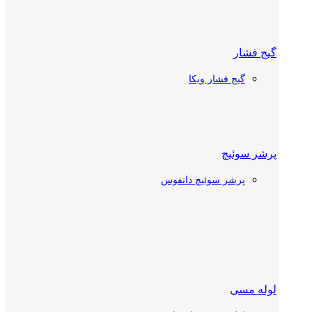
گیج فشار
شیر دستی
گیج فشار ویکا
شیر دستی دانفوس
شیر دستی کستل
پرشر سوئیچ
پرشر سوئیچ دانفوس
چک ولو
چک ولو دانفوس
چک ولو کستل
ترموستات سردخانه
لوله مسی
شیر توپی (بال ولو)