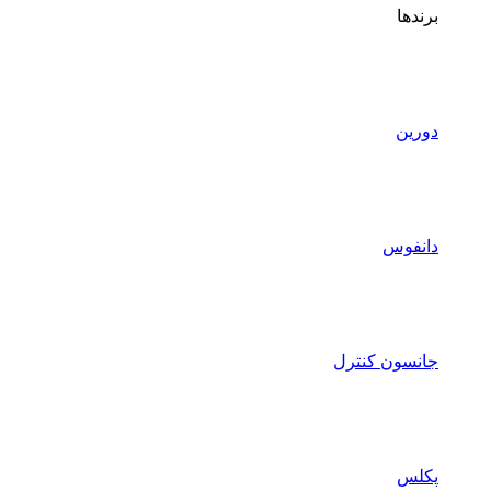
برندها
دورین
دانفوس
جانسون کنترل
پکلس