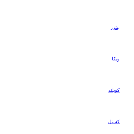
بیتزر
ویکا
کوپلند
کستل