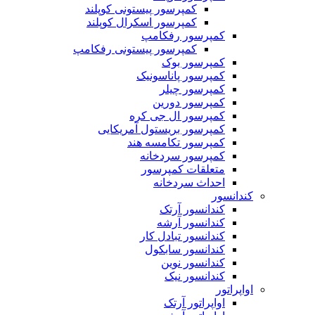
کمپرسور پیستونی کوپلند
کمپرسور اسکرال کوپلند
کمپرسور رفکامپ
کمپرسور پیستونی رفکامپ
کمپرسور بوک
کمپرسور پاناسونیک
کمپرسور چیلر
کمپرسور دورین
کمپرسور ال جی کره
کمپرسور بریستول آمریکایی
کمپرسور تکامسه هند
‌کمپرسور سردخانه
متعلقات کمپرسور
احداث سردخانه
کندانسور
کندانسور آرتک
کندانسور آرشه
کندانسور تبادل کار
کندانسور سابکول
کندانسور نوین
کندانسور نیک
اواپراتور
اواپراتور آرتک