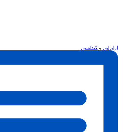
اواپراتور
و
کندانسور