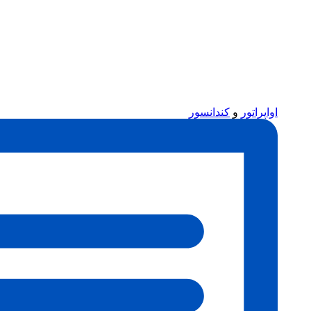
اواپراتور
و
کندانسور